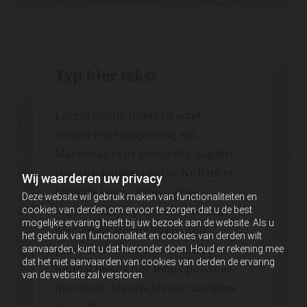
Typ hier tekst
Lorem ipsum dolor sit amet,
consectetur adipiscing elit.
Maecenas et ex venenatis, sagittis
risus ut, dapibus enim. Nullam et
Wij waarderen uw privacy
fringilla lacus. Donec vitae
Deze website wil gebruik maken van functionaliteiten en
dignissim nunc, sed consectetur
cookies van derden om ervoor te zorgen dat u de best
mogelijke ervaring heeft bij uw bezoek aan de website. Als u
nisi. Proin auctor lorem non
het gebruik van functionaliteit en cookies van derden wilt
pulvinar consequat. Vivamus
aanvaarden, kunt u dat hieronder doen. Houd er rekening mee
dat het niet aanvaarden van cookies van derden de ervaring
feugiat metus nec tellus pulvinar
van de website zal verstoren.
tincidunt. Mauris luctus maximus