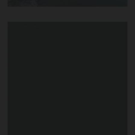
Typ hier tekst
Lorem ipsum dolor sit amet, consectetur
adipiscing elit. Maecenas et ex venenatis,
sagittis risus ut, dapibus enim. Nullam et
fringilla lacus. Donec vitae dignissim nunc,
sed consectetur nisi. Proin auctor lorem
non pulvinar consequat. Vivamus feugiat
metus nec tellus pulvinar tincidunt. Mauris
luctus maximus convallis. Donec tincidunt
nec ligula sit amet cursus. Aliquam sed risus
enim. Etiam eget iaculis diam. Morbi
pharetra lacinia dolor eget gravida. Aenean
euismod placerat felis, vel aliquam mi