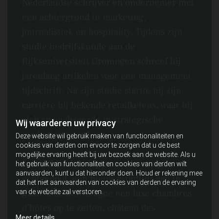
Nederlandse schrijver en ondernemer met
een achtergrond in marketing,
journalistiek en hospitality. Tijdens zijn
studie bedrijfskunde aan de
Rijksuniversiteit Groningen schreef hij
jarenlang artikelen voor een management
tijdschrift. Na zijn studie startte hij zijn
carrière bij bekende retailketens, waar hij
zich specialiseerde in strategische
Wij waarderen uw privacy
marketing en inkoop.
Deze website wil gebruik maken van functionaliteiten en
cookies van derden om ervoor te zorgen dat u de best
mogelijke ervaring heeft bij uw bezoek aan de website. Als u
In 2003 besloot hij, samen met zijn
het gebruik van functionaliteit en cookies van derden wilt
aanvaarden, kunt u dat hieronder doen. Houd er rekening mee
echtgenoot, een nieuw avontuur aan te
dat het niet aanvaarden van cookies van derden de ervaring
gaan door in Bretagne een luxe chambres
van de website zal verstoren.
d’hôtes op te zetten, château des
Meer details